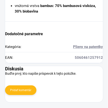
vnútorná vrstva
bambus: 70% bambusová viskóza,
30% biobavlna
Dodatočné parametre
Kategória
:
Plieny na patentky
EAN
:
5060461257912
Diskusia
Buďte prvý, kto napíše príspevok k tejto položke.
Pridať komentár