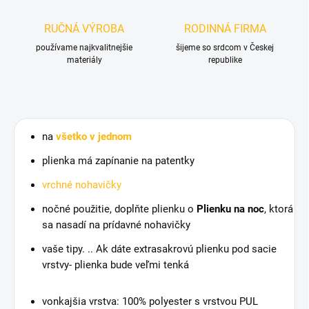
RUČNÁ VÝROBA
RODINNÁ FIRMA
používame najkvalitnejšie
šijeme so srdcom v Českej
materiály
republike
na
všetko v jednom
plienka má zapínanie na patentky
vrchné nohavičky
nočné použitie, doplňte plienku o
Plienku na noc
, ktorá
sa nasadí na prídavné nohavičky
vaše tipy. .. Ak dáte extrasakrovú plienku pod sacie
vrstvy- plienka bude veľmi tenká
vonkajšia vrstva: 100% polyester s vrstvou PUL