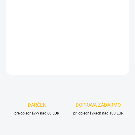
Jednotková
SKLADOM
(>5 KS)
cena:
MOŽNOSTI
DORUČENIA
−
+
Pridať do košíka
DETAILNÉ INFORMÁCIE
OPÝTAŤ SA
DARČEK
DOPRAVA ZADARMO
pre objednávky nad 60 EUR
pri objednávkach nad 100 EUR