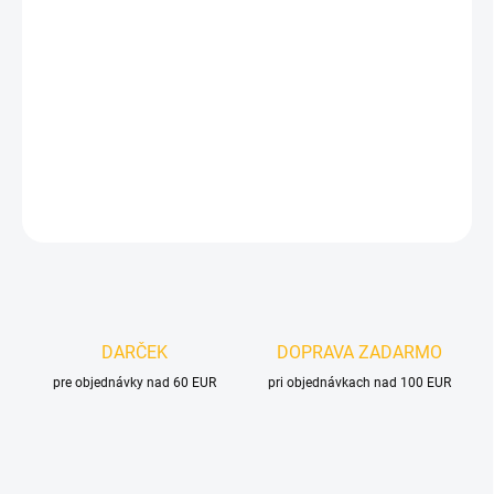
cena:
MOŽNOSTI
DORUČENIA
−
+
Pridať do košíka
DETAILNÉ INFORMÁCIE
OPÝTAŤ SA
DARČEK
DOPRAVA ZADARMO
pre objednávky nad 60 EUR
pri objednávkach nad 100 EUR