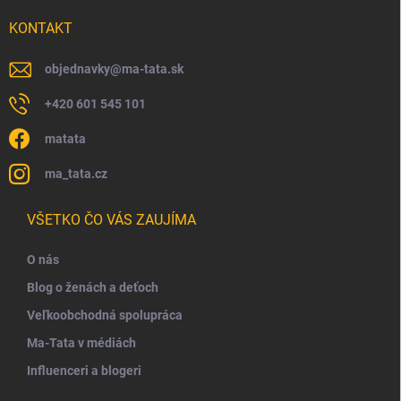
KONTAKT
objednavky
@
ma-tata.sk
+420 601 545 101
matata
ma_tata.cz
VŠETKO ČO VÁS ZAUJÍMA
O nás
Blog o ženách a deťoch
Veľkoobchodná spolupráca
Ma-Tata v médiách
Influenceri a blogeri