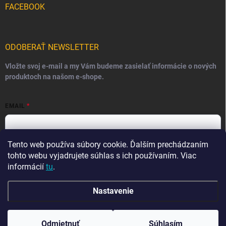
FACEBOOK
ODOBERAŤ NEWSLETTER
Vložte svoj e-mail a my Vám budeme zasielať informácie o nových
produktoch na našom e-shope.
EMAIL
Tento web používa súbory cookie. Ďalším prechádzaním
Vložením e-mailu súhlasíte s
podmienkami ochrany osobných
údajov
tohto webu vyjadrujete súhlas s ich používaním. Viac
informácií
tu
.
Prihlásiť sa
Nastavenie
☀️ DOVOLENKA ☀️ V období od 7. 8. do 23. 8. môže
dochádzať k predĺženiu expedície objednávok o 2–3
Copyright 2026
Ma-tata
. Všetky práva vyhradené.
pracovné dni. Aktuálna doba výroby nášho šitého tovaru
Odmietnuť
Súhlasím