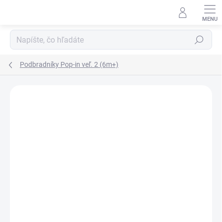
Prejsť
na
obsah
Hľadať
Podbradníky Pop-in veľ. 2 (6m+)
ZNAČKA:
POP-IN