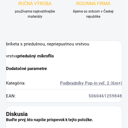
RUČNÁ VÝROBA
RODINNÁ FIRMA
používame najkvalitnejšie
šijeme so srdcom v Českej
materiály
republike
briketa s priedušnou, nepriepustnou vrstvou
vrstva
priedušný mikroflís
Dodatočné parametre
Kategória
:
Podbradníky Pop-in veľ. 2 (6m+)
EAN
:
5060461259848
Diskusia
Buďte prvý, kto napíše príspevok k tejto položke.