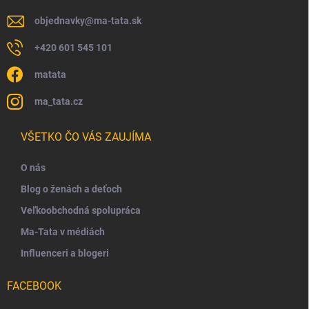
objednavky
@
ma-tata.sk
+420 601 545 101
matata
ma_tata.cz
VŠETKO ČO VÁS ZAUJÍMA
O nás
Blog o ženách a deťoch
Veľkoobchodná spolupráca
Ma-Tata v médiách
Influenceri a blogeri
FACEBOOK