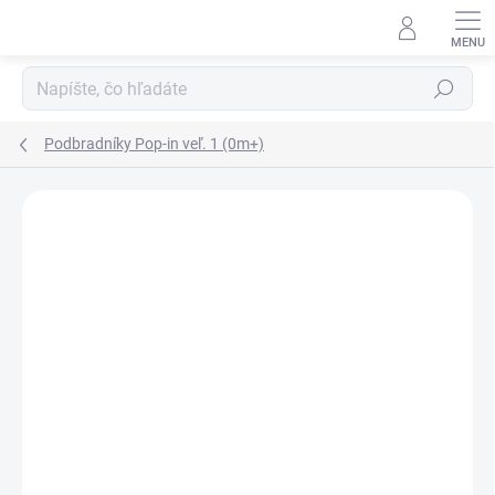
Prejsť
na
obsah
Hľadať
Podbradníky Pop-in veľ. 1 (0m+)