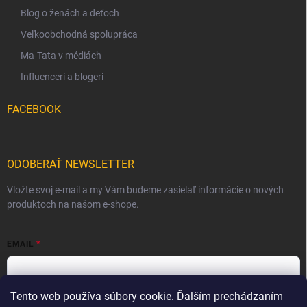
Blog o ženách a deťoch
Veľkoobchodná spolupráca
Ma-Tata v médiách
Influenceri a blogeri
FACEBOOK
ODOBERAŤ NEWSLETTER
Vložte svoj e-mail a my Vám budeme zasielať informácie o nových
produktoch na našom e-shope.
EMAIL
Tento web používa súbory cookie. Ďalším prechádzaním
Vložením e-mailu súhlasíte s
podmienkami ochrany osobných