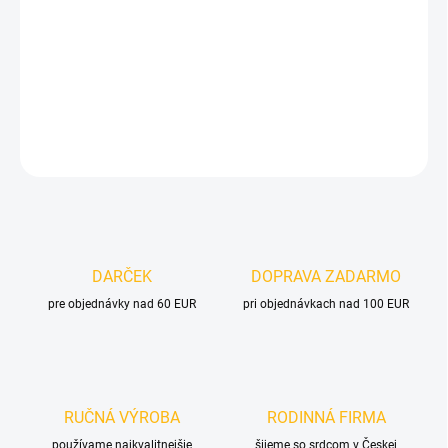
−
+
Pridať do košíka
DETAILNÉ INFORMÁCIE
OPÝTAŤ SA
DARČEK
DOPRAVA ZADARMO
pre objednávky nad 60 EUR
pri objednávkach nad 100 EUR
RUČNÁ VÝROBA
RODINNÁ FIRMA
používame najkvalitnejšie
šijeme so srdcom v Českej