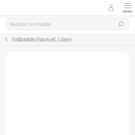
Prejsť
na
obsah
Hľadať
Podbradníky Pop-in veľ. 1 (0m+)
ZNAČKA:
POP-IN