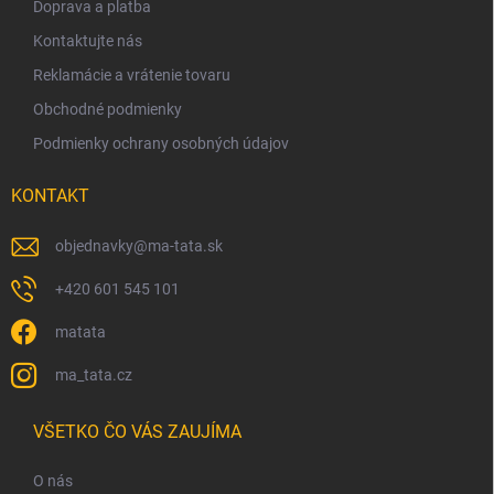
Doprava a platba
i
Kontaktujte nás
e
Reklamácie a vrátenie tovaru
Obchodné podmienky
Podmienky ochrany osobných údajov
KONTAKT
objednavky
@
ma-tata.sk
+420 601 545 101
matata
ma_tata.cz
VŠETKO ČO VÁS ZAUJÍMA
O nás