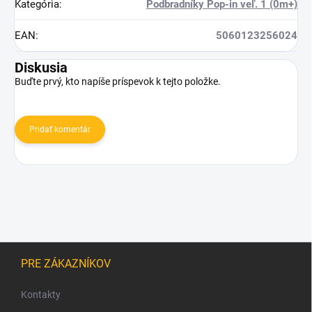
Kategória
:
Podbradníky Pop-in veľ. 1 (0m+)
EAN
:
5060123256024
Diskusia
Buďte prvý, kto napíše príspevok k tejto položke.
Pridať komentár
Z
á
PRE ZÁKAZNÍKOV
p
ä
Kontakty
t