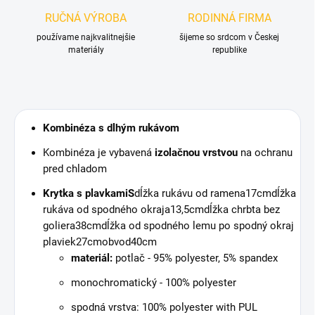
RUČNÁ VÝROBA
RODINNÁ FIRMA
používame najkvalitnejšie
šijeme so srdcom v Českej
materiály
republike
Kombinéza s dlhým rukávom
Kombinéza je vybavená
izolačnou vrstvou
na ochranu
pred chladom
Krytka s plavkami
S
dĺžka rukávu od ramena
17cm
dĺžka
rukáva od spodného okraja
13,5cm
dĺžka chrbta bez
goliera
38cm
dĺžka od spodného lemu po spodný okraj
plaviek
27cm
obvod
40cm
materiál:
potlač - 95% polyester, 5% spandex
monochromatický - 100% polyester
spodná vrstva: 100% polyester with PUL