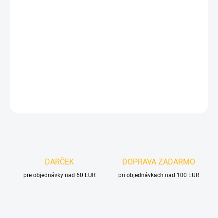
VELIKOST
MOŽNOSTI DORUČENIA
−
+
Pridať do košíka
DETAILNÉ INFORMÁCIE
OPÝTAŤ SA
DARČEK
DOPRAVA ZADARMO
pre objednávky nad 60 EUR
pri objednávkach nad 100 EUR