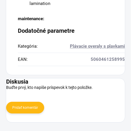
lamination
maintenance:
Dodatočné parametre
Kategória
:
Plávacie overaly s plavkami
EAN
:
5060461258995
Diskusia
Buďte prvý, kto napíše príspevok k tejto položke.
Pridať komentár