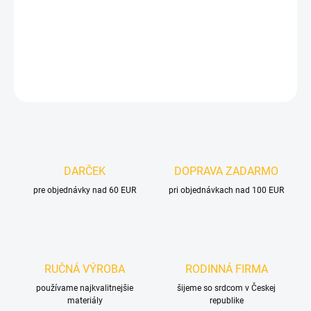
−
+
Pridať do košíka
DETAILNÉ INFORMÁCIE
OPÝTAŤ SA
DARČEK
DOPRAVA ZADARMO
pre objednávky nad 60 EUR
pri objednávkach nad 100 EUR
RUČNÁ VÝROBA
RODINNÁ FIRMA
používame najkvalitnejšie
šijeme so srdcom v Českej
materiály
republike