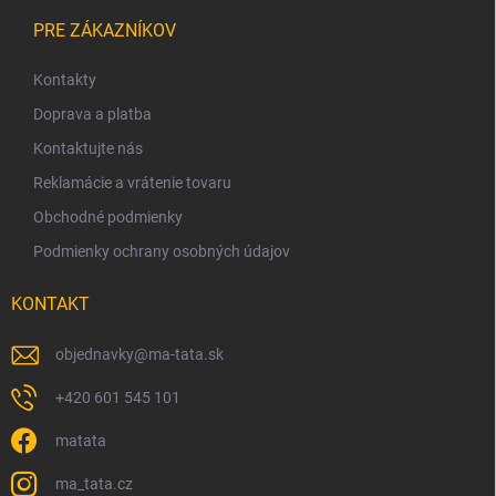
Z
á
PRE ZÁKAZNÍKOV
p
ä
Kontakty
t
Doprava a platba
i
Kontaktujte nás
e
Reklamácie a vrátenie tovaru
Obchodné podmienky
Podmienky ochrany osobných údajov
KONTAKT
objednavky
@
ma-tata.sk
+420 601 545 101
matata
ma_tata.cz