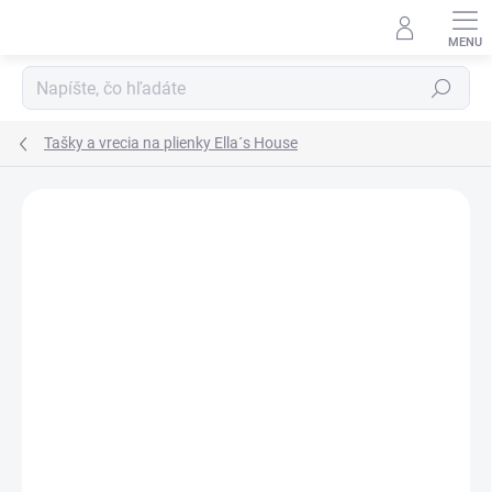
Prejsť
na
obsah
Hľadať
Tašky a vrecia na plienky Ella´s House
ZNAČKA:
ELLA´S HOUSE