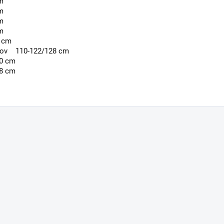
m
m
m
m
0 cm
kov
110-122/128 cm
40 cm
58 cm