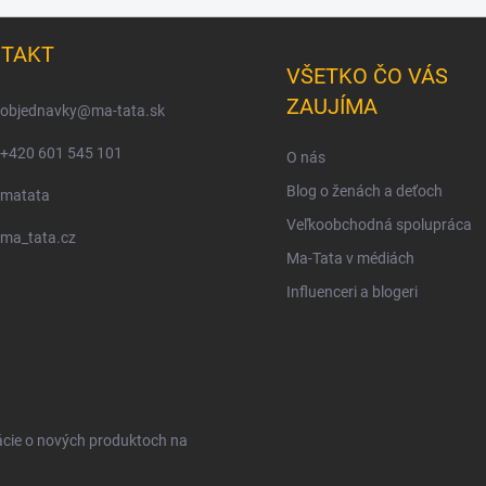
TAKT
VŠETKO ČO VÁS
ZAUJÍMA
objednavky
@
ma-tata.sk
+420 601 545 101
O nás
Blog o ženách a deťoch
matata
Veľkoobchodná spolupráca
ma_tata.cz
Ma-Tata v médiách
Influenceri a blogeri
ácie o nových produktoch na