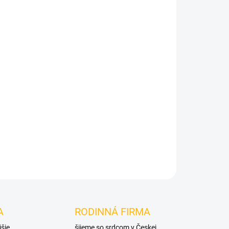
Pridať do košíka
A
RODINNÁ FIRMA
jšie
šijeme so srdcom v Českej