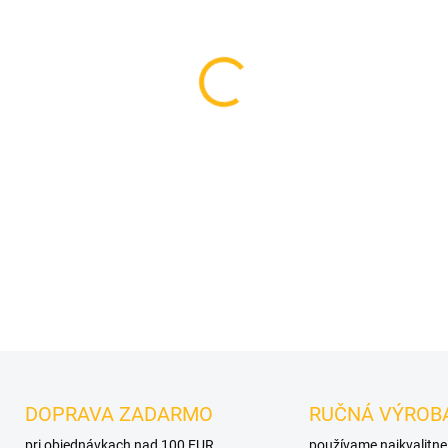
VELIKOST
MOŽNOSTI DORUČENIA
−
+
DETAILNÉ INFORMÁCIE
OPÝTAŤ SA
DOPRAVA ZADARMO
RUČNÁ VÝROB
pri objednávkach nad 100 EUR
používame najkvalitne