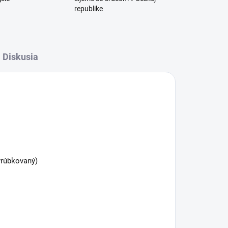
republike
Diskusia
(vrúbkovaný)