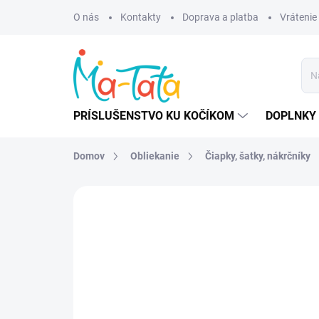
Prejsť
O nás
Kontakty
Doprava a platba
Vrátenie
na
obsah
PRÍSLUŠENSTVO KU KOČÍKOM
DOPLNKY 
Domov
Obliekanie
Čiapky, šatky, nákrčníky
ZNAČKA:
MANYMONTHS