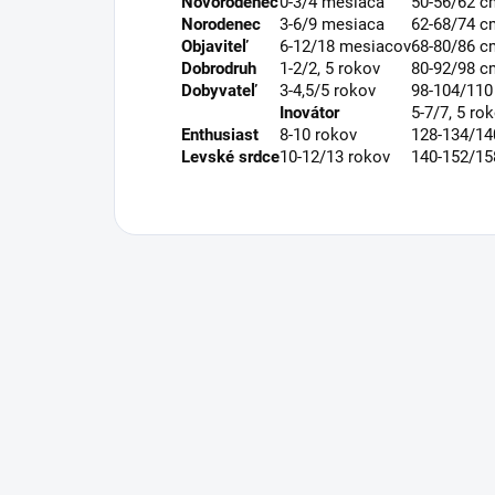
Novorodenec
0-3/4 mesiaca
50-56/62 c
Norodenec
3-6/9 mesiaca
62-68/74 c
Objaviteľ
6-12/18 mesiacov
68-80/86 c
Dobrodruh
1-2/2, 5 rokov
80-92/98 c
Dobyvateľ
3-4,5/5 rokov
98-104/11
Inovátor
5-7/7, 5 ro
Enthusiast
8-10 rokov
128-134/1
Levské srdce
10-12/13 rokov
140-152/1