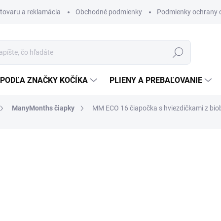
 tovaru a reklamácia
Obchodné podmienky
Podmienky ochrany 
Hľadať
PODĽA ZNAČKY KOČÍKA
PLIENY A PREBAĽOVANIE
ManyMonths čiapky
MM ECO 16 čiapočka s hviezdičkami z bi
Biobavlnené čiapky
8 €
6,50 € bez DPH
Jednotková
ZVOĽTE VARIANT
cena: