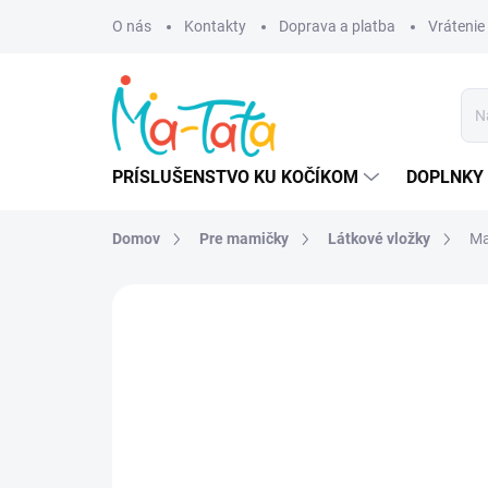
Prejsť
O nás
Kontakty
Doprava a platba
Vrátenie
na
obsah
PRÍSLUŠENSTVO KU KOČÍKOM
DOPLNKY 
Domov
Pre mamičky
Látkové vložky
Ma
ZNAČKA:
EMMIE´S