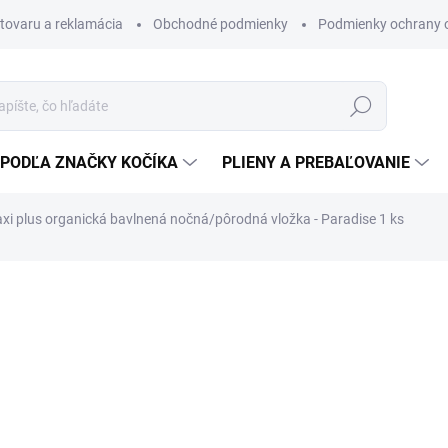
 tovaru a reklamácia
Obchodné podmienky
Podmienky ochrany 
Hľadať
PODĽA ZNAČKY KOČÍKA
PLIENY A PREBAĽOVANIE
xi plus organická bavlnená nočná/pôrodná vložka - Paradise 1 ks
Tkaninová vložka na dni siln
a jedinečnému strihu poskytuj
popôrodná vložka počas šest
11 €
8,94 € bez DPH