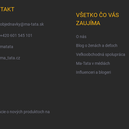
TAKT
VŠETKO ČO VÁS
ZAUJÍMA
objednavky
@
ma-tata.sk
+420 601 545 101
O nás
Blog o ženách a deťoch
matata
Veľkoobchodná spolupráca
ma_tata.cz
Ma-Tata v médiách
Influenceri a blogeri
ácie o nových produktoch na