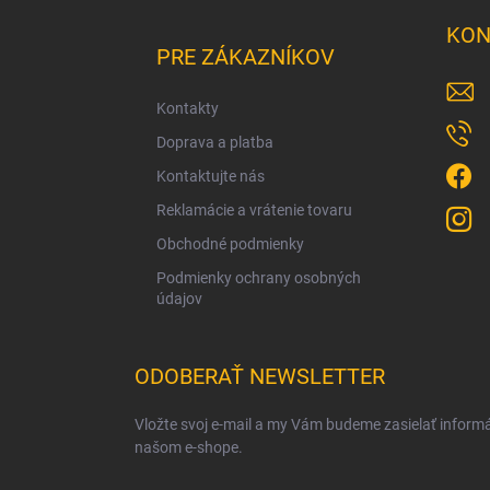
Z
á
KON
p
PRE ZÁKAZNÍKOV
ä
t
Kontakty
i
Doprava a platba
e
Kontaktujte nás
Reklamácie a vrátenie tovaru
Obchodné podmienky
Podmienky ochrany osobných
údajov
ODOBERAŤ NEWSLETTER
Vložte svoj e-mail a my Vám budeme zasielať inform
našom e-shope.