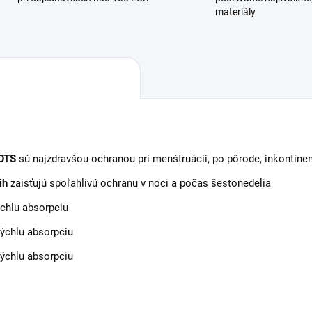
materiály
GOTS
sú najzdravšou ochranou pri menštruácii, po pôrode, inkontinenci
ih
zaisťujú spoľahlivú ochranu v noci a počas šestonedelia
chlu absorpciu
ýchlu absorpciu
ýchlu absorpciu