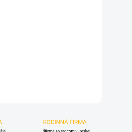
Pridať do košíka
A
RODINNÁ FIRMA
jšie
šijeme so srdcom v Českej