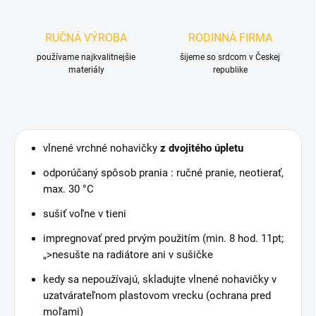
RUČNÁ VÝROBA
RODINNÁ FIRMA
používame najkvalitnejšie
šijeme so srdcom v Českej
materiály
republike
vlnené vrchné nohavičky
z dvojitého úpletu
odporúčaný spôsob prania : ručné pranie, neotierať,
max. 30 °C
sušiť voľne v tieni
impregnovať pred prvým použitím (min. 8 hod. 11pt;
„>nesušte na radiátore ani v sušičke
kedy sa nepoužívajú, skladujte vlnené nohavičky v
uzatvárateľnom plastovom vrecku (ochrana pred
moľami)