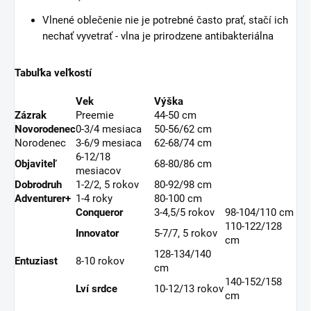
Vlnené oblečenie nie je potrebné často prať, stačí ich
nechať vyvetrať - vlna je prirodzene antibakteriálna
Tabuľka veľkostí
Vek
Výška
Zázrak
Preemie
44-50 cm
Novorodenec
0-3/4 mesiaca
50-56/62 cm
Norodenec
3-6/9 mesiaca
62-68/74 cm
6-12/18
Objaviteľ
68-80/86 cm
mesiacov
Dobrodruh
1-2/2, 5 rokov
80-92/98 cm
Adventurer+
1-4 roky
80-100 cm
Conqueror
3-4,5/5 rokov
98-104/110 cm
110-122/128
Innovator
5-7/7, 5 rokov
cm
128-134/140
Entuziast
8-10 rokov
cm
140-152/158
Lví srdce
10-12/13 rokov
cm