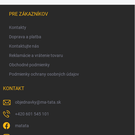
Z
á
PRE ZÁKAZNÍKOV
p
ä
Kontakty
t
Doprava a platba
i
Kontaktujte nás
e
Reklamácie a vrátenie tovaru
Obchodné podmienky
Podmienky ochrany osobných údajov
KONTAKT
objednavky
@
ma-tata.sk
+420 601 545 101
matata