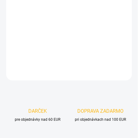
cena:
VELIKOST
MOŽNOSTI DORUČENIA
−
+
Pridať do košíka
DETAILNÉ INFORMÁCIE
OPÝTAŤ SA
DARČEK
DOPRAVA ZADARMO
pre objednávky nad 60 EUR
pri objednávkach nad 100 EUR