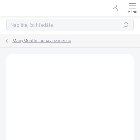
Prejsť
na
obsah
Hľadať
ManyMonths nohavice merino
ZNAČKA:
MANYMONTHS