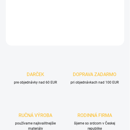
−
+
Pridať do košíka
DETAILNÉ INFORMÁCIE
OPÝTAŤ SA
DARČEK
DOPRAVA ZADARMO
pre objednávky nad 60 EUR
pri objednávkach nad 100 EUR
RUČNÁ VÝROBA
RODINNÁ FIRMA
používame najkvalitnejšie
šijeme so srdcom v Českej
materiály
republike