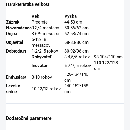
Harakteristika veľkostí
Vek
Výška
Zázrak
Preemie
44-50 cm
Novorodenec
0-3/4 mesiaca
50-56/62 cm
Dojča
3-6/9 mesiaca
62-68/74 cm
6-12/18
Objaviteľ
68-80/86 cm
mesiacov
Dobrodruh
1-2/2, 5 rokov
80-92/98 cm
Dobyvateľ
3-4,5/5 rokov
98-104/110 cm
110-122/128
Inovátor
5-7/7, 5 rokov
cm
128-134/140
Enthusiast
8-10 rokov
cm
Levské
140-152/158
10-12/13 rokov
srdce
cm
Dodatočné parametre