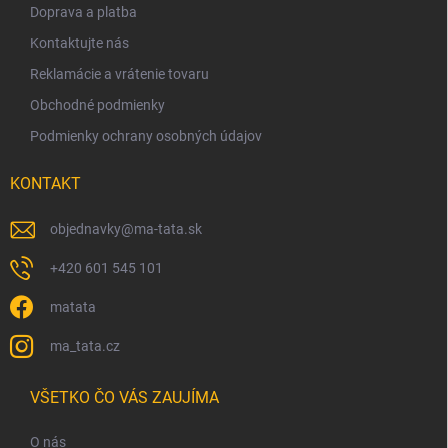
t
Doprava a platba
i
Kontaktujte nás
e
Reklamácie a vrátenie tovaru
Obchodné podmienky
Podmienky ochrany osobných údajov
KONTAKT
objednavky
@
ma-tata.sk
+420 601 545 101
matata
ma_tata.cz
VŠETKO ČO VÁS ZAUJÍMA
O nás