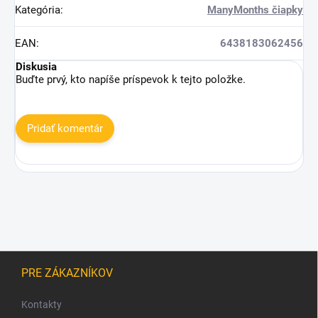
Kategória
:
ManyMonths čiapky
EAN
:
6438183062456
Diskusia
Buďte prvý, kto napíše príspevok k tejto položke.
Pridať komentár
Z
á
PRE ZÁKAZNÍKOV
p
ä
Kontakty