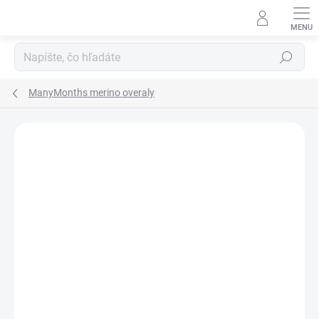
Prejsť
na
obsah
Hľadať
ManyMonths merino overaly
ZNAČKA:
MANYMONTHS