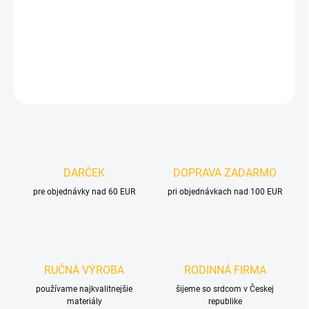
−
+
Pridať do košíka
DETAILNÉ INFORMÁCIE
OPÝTAŤ SA
DARČEK
DOPRAVA ZADARMO
pre objednávky nad 60 EUR
pri objednávkach nad 100 EUR
RUČNÁ VÝROBA
RODINNÁ FIRMA
používame najkvalitnejšie
šijeme so srdcom v Českej
materiály
republike