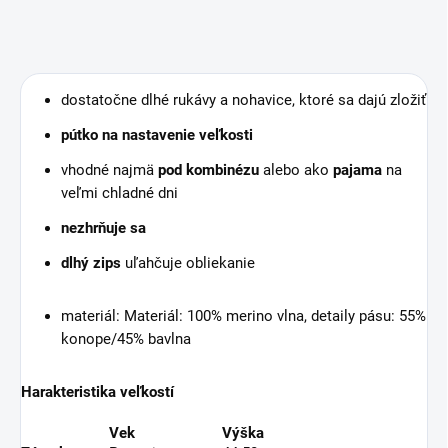
dostatočne dlhé rukávy a nohavice, ktoré sa dajú zložiť
pútko na nastavenie veľkosti
vhodné najmä
pod kombinézu
alebo ako
pajama
na
veľmi chladné dni
nezhrňuje sa
dlhý zips
uľahčuje obliekanie
materiál: Materiál: 100% merino vlna, detaily pásu: 55%
konope/45% bavlna
Harakteristika veľkostí
Vek
Výška