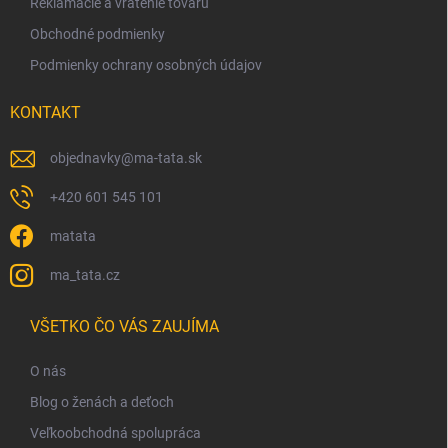
Reklamácie a vrátenie tovaru
Obchodné podmienky
Podmienky ochrany osobných údajov
KONTAKT
objednavky
@
ma-tata.sk
+420 601 545 101
matata
ma_tata.cz
VŠETKO ČO VÁS ZAUJÍMA
O nás
Blog o ženách a deťoch
Veľkoobchodná spolupráca