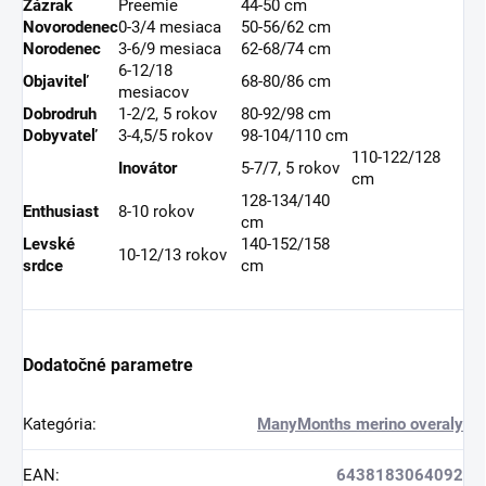
Zázrak
Preemie
44-50 cm
Novorodenec
0-3/4 mesiaca
50-56/62 cm
Norodenec
3-6/9 mesiaca
62-68/74 cm
6-12/18
Objaviteľ
68-80/86 cm
mesiacov
Dobrodruh
1-2/2, 5 rokov
80-92/98 cm
Dobyvateľ
3-4,5/5 rokov
98-104/110 cm
110-122/128
Inovátor
5-7/7, 5 rokov
cm
128-134/140
Enthusiast
8-10 rokov
cm
Levské
140-152/158
10-12/13 rokov
srdce
cm
Dodatočné parametre
Kategória
:
ManyMonths merino overaly
EAN
:
6438183064092