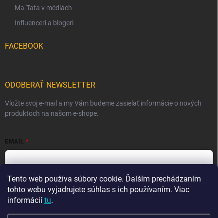
Ma-Tata v médiách
Influenceri a blogeri
FACEBOOK
ODOBERAŤ NEWSLETTER
Vložte svoj e-mail a my Vám budeme zasielať informácie o nových
produktoch na našom e-shope.
EMAIL
Tento web používa súbory cookie. Ďalším prechádzaním
Vložením e-mailu súhlasíte s
podmienkami ochrany osobných
údajov
tohto webu vyjadrujete súhlas s ich používaním. Viac
informácií
tu
.
Prihlásiť sa