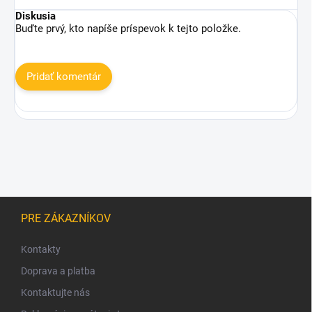
Diskusia
Buďte prvý, kto napíše príspevok k tejto položke.
Pridať komentár
Z
á
PRE ZÁKAZNÍKOV
p
ä
Kontakty
t
Doprava a platba
i
Kontaktujte nás
e