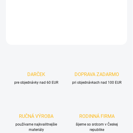
−
+
Pridať do košíka
DETAILNÉ INFORMÁCIE
OPÝTAŤ SA
DARČEK
DOPRAVA ZADARMO
pre objednávky nad 60 EUR
pri objednávkach nad 100 EUR
RUČNÁ VÝROBA
RODINNÁ FIRMA
používame najkvalitnejšie
šijeme so srdcom v Českej
materiály
republike