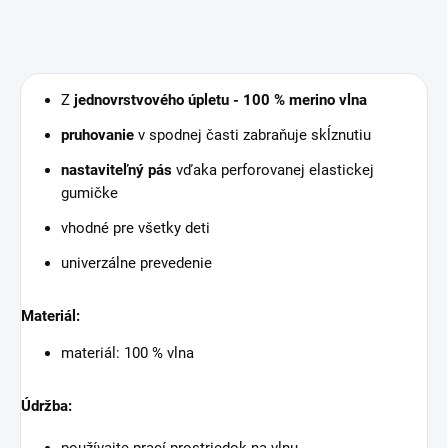
Z
jednovrstvového úpletu - 100 % merino vlna
pruhovanie
v spodnej časti zabraňuje skĺznutiu
nastaviteľný pás
vďaka perforovanej elastickej
gumičke
vhodné pre všetky deti
univerzálne prevedenie
Materiál:
materiál: 100 % vlna
Údržba:
používajte prací prostriedok na vlnu