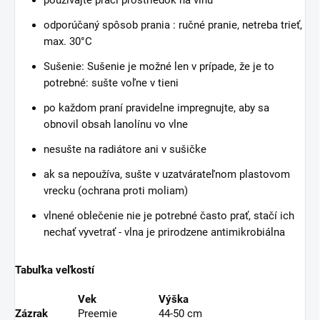
odporúčaný spôsob prania : ručné pranie, netreba trieť,
max. 30°C
Sušenie: Sušenie je možné len v prípade, že je to
potrebné: sušte voľne v tieni
po každom praní pravidelne impregnujte, aby sa
obnovil obsah lanolínu vo vlne
nesušte na radiátore ani v sušičke
ak sa nepoužíva, sušte v uzatvárateľnom plastovom
vrecku (ochrana proti moliam)
vlnené oblečenie nie je potrebné často prať, stačí ich
nechať vyvetrať - vlna je prirodzene antimikrobiálna
Tabuľka veľkostí
Vek
Výška
Zázrak
Preemie
44-50 cm