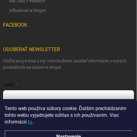
Ma-Tata v médiách
Influenceri a blogeri
FACEBOOK
ODOBERAŤ NEWSLETTER
Vložte svoj e-mail a my Vám budeme zasielať informácie o nových
produktoch na našom e-shope.
EMAIL
Tento web používa súbory cookie. Ďalším prechádzaním
Vložením e-mailu súhlasíte s
podmienkami ochrany osobných
údajov
tohto webu vyjadrujete súhlas s ich používaním. Viac
informácií
tu
.
Prihlásiť sa
Nastavenie