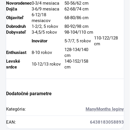
Novorodenec
0-3/4 mesiaca
50-56/62 cm
Dojča
3-6/9 mesiaca
62-68/74 cm
6-12/18
Objaviteľ
68-80/86 cm
mesiacov
Dobrodruh
1-2/2, 5 rokov
80-92/98 cm
Dobyvateľ
3-4,5/5 rokov
98-104/110 cm
110-122/128
Inovátor
5-7/7, 5 rokov
cm
128-134/140
Enthusiast
8-10 rokov
cm
Levské
140-152/158
10-12/13 rokov
srdce
cm
Dodatočné parametre
Kategória
:
ManyMonths legíny
EAN
:
6438183058893