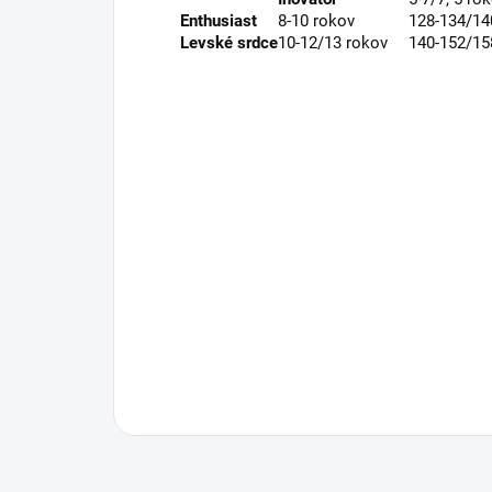
Enthusiast
8-10 rokov
128-134/1
Levské srdce
10-12/13 rokov
140-152/1
Buďte prvý, kto napíše príspevok 
Pridať komentár