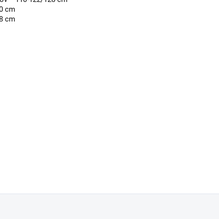
40 cm
58 cm
k tejto položke.