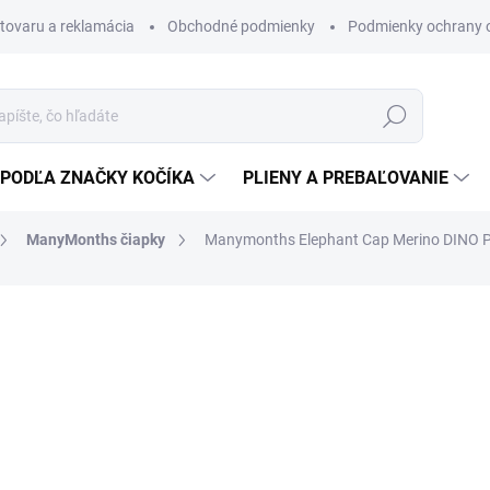
 tovaru a reklamácia
Obchodné podmienky
Podmienky ochrany 
Hľadať
PODĽA ZNAČKY KOČÍKA
PLIENY A PREBAĽOVANIE
ManyMonths čiapky
Manymonths Elephant Cap Merino DINO 
merino vlnená čiapka so slo
18 €
14,63 € bez DPH
Jednotková
SKLADOM
(>5 KS)
cena: