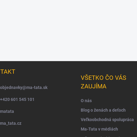
TAKT
VŠETKO ČO VÁS
ZAUJÍMA
objednavky
@
ma-tata.sk
+420 601 545 101
O nás
Blog o ženách a deťoch
matata
Veľkoobchodná spolupráca
ma_tata.cz
Ma-Tata v médiách