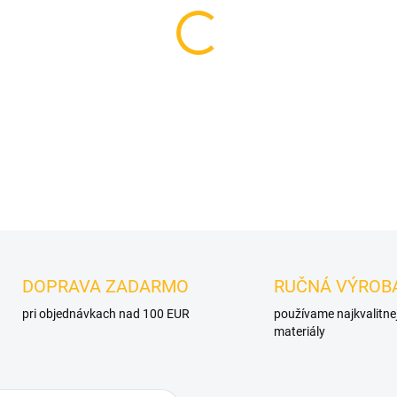
VELIKOST
MOŽNOSTI DORUČENIA
−
+
DETAILNÉ INFORMÁCIE
OPÝTAŤ SA
DOPRAVA ZADARMO
RUČNÁ VÝROB
pri objednávkach nad 100 EUR
používame najkvalitne
materiály