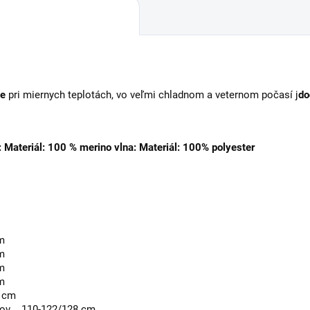
ne
pri miernych teplotách, vo veľmi chladnom a veternom počasí j
do
: Materiál: 100 % merino vlna: Materiál: 100% polyester
m
m
m
m
0 cm
kov
110-122/128 cm