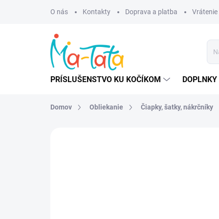
Prejsť
O nás
Kontakty
Doprava a platba
Vrátenie
na
obsah
PRÍSLUŠENSTVO KU KOČÍKOM
DOPLNKY 
Domov
Obliekanie
Čiapky, šatky, nákrčníky
ZNAČKA:
MANYMONTHS