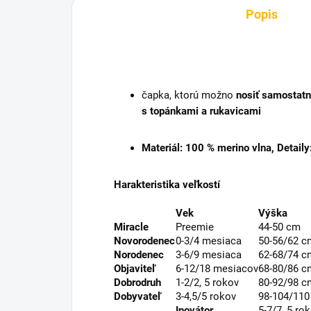
Popis
čapka, ktorú možno
nosiť samostat
s topánkami a rukavicami
Materiál: 100 % merino vlna, Detaily
Harakteristika veľkostí
Vek
Výška
Miracle
Preemie
44-50 cm
Novorodenec
0-3/4 mesiaca
50-56/62 c
Norodenec
3-6/9 mesiaca
62-68/74 c
Objaviteľ
6-12/18 mesiacov
68-80/86 c
Dobrodruh
1-2/2, 5 rokov
80-92/98 c
Dobyvateľ
3-4,5/5 rokov
98-104/11
Inovátor
5-7/7, 5 ro