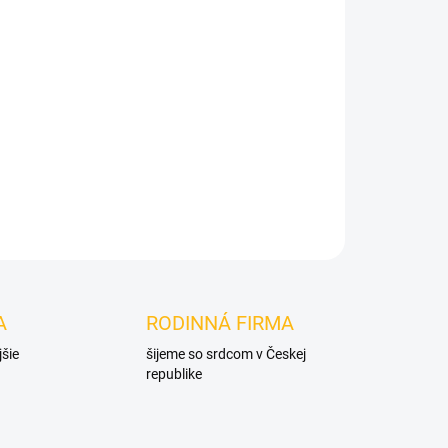
Pridať do košíka
A
RODINNÁ FIRMA
jšie
šijeme so srdcom v Českej
republike