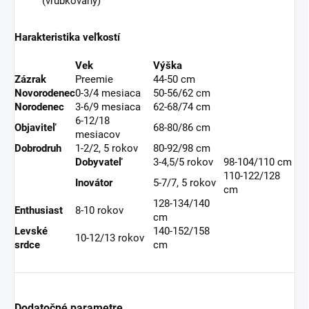
(vrúbkovaný)
Harakteristika veľkostí
Vek
Výška
Zázrak
Preemie
44-50 cm
Novorodenec
0-3/4 mesiaca
50-56/62 cm
Norodenec
3-6/9 mesiaca
62-68/74 cm
6-12/18
Objaviteľ
68-80/86 cm
mesiacov
Dobrodruh
1-2/2, 5 rokov
80-92/98 cm
Dobyvateľ
3-4,5/5 rokov
98-104/110 cm
110-122/128
Inovátor
5-7/7, 5 rokov
cm
128-134/140
Enthusiast
8-10 rokov
cm
Levské
140-152/158
10-12/13 rokov
srdce
cm
Dodatočné parametre