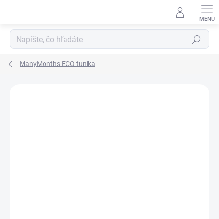
Prejsť
na
obsah
Hľadať
ManyMonths ECO tunika
ZNAČKA:
MANYMONTHS