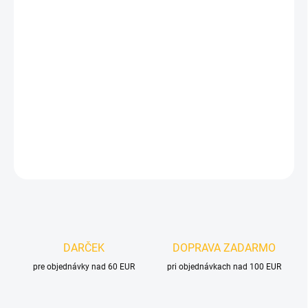
cena:
VELIKOST
MOŽNOSTI DORUČENIA
−
+
Pridať do košíka
DETAILNÉ INFORMÁCIE
OPÝTAŤ SA
DARČEK
DOPRAVA ZADARMO
pre objednávky nad 60 EUR
pri objednávkach nad 100 EUR