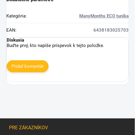
Kategória
:
ManyMonths ECO tunika
EAN
:
6438183025703
Diskusia
Buďte prvý, kto napíše príspevok k tejto položke.
Pridať komentár
Z
á
PRE ZÁKAZNÍKOV
p