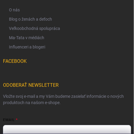
O nás
Blog o ženách a deťoch
Veľkoobchodná spolupráca
Ma-Tata v médiách
Influenceri a blogeri
FACEBOOK
ODOBERAŤ NEWSLETTER
Vložte svoj e-mail a my Vám budeme zasielať informácie o nových
produktoch na našom e-shope.
EMAIL