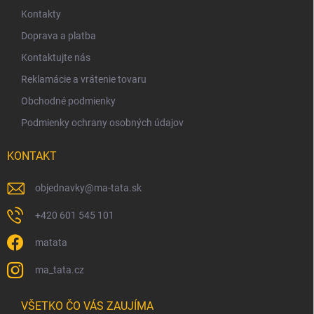
ä
Kontakty
t
Doprava a platba
i
Kontaktujte nás
e
Reklamácie a vrátenie tovaru
Obchodné podmienky
Podmienky ochrany osobných údajov
KONTAKT
objednavky
@
ma-tata.sk
+420 601 545 101
matata
ma_tata.cz
VŠETKO ČO VÁS ZAUJÍMA