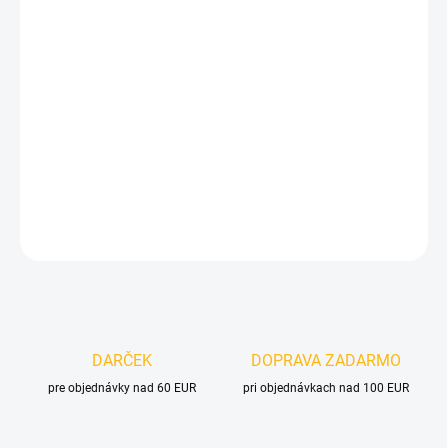
cena:
VELIKOST
MOŽNOSTI DORUČENIA
−
+
Pridať do košíka
DETAILNÉ INFORMÁCIE
OPÝTAŤ SA
DARČEK
DOPRAVA ZADARMO
pre objednávky nad 60 EUR
pri objednávkach nad 100 EUR