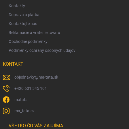
ä
Kontakty
t
Doprava a platba
i
Kontaktujte nás
e
Reklamácie a vrátenie tovaru
Obchodné podmienky
Podmienky ochrany osobných údajov
KONTAKT
objednavky
@
ma-tata.sk
+420 601 545 101
matata
ma_tata.cz
VŠETKO ČO VÁS ZAUJÍMA