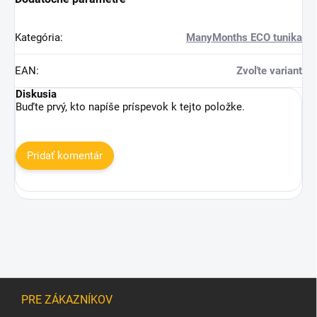
Kategória
:
ManyMonths ECO tunika
EAN
:
Zvoľte variant
Diskusia
Buďte prvý, kto napíše príspevok k tejto položke.
Pridať komentár
Z
á
PRE ZÁKAZNÍKOV
p