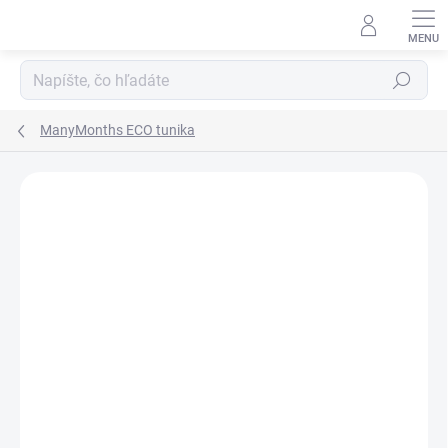
Prejsť
na
obsah
Hľadať
ManyMonths ECO tunika
ZNAČKA:
MANYMONTHS