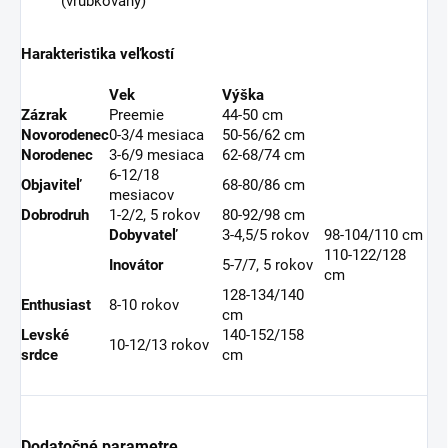
(vrúbkovaný)
Harakteristika veľkostí
Vek
Výška
Zázrak
Preemie
44-50 cm
Novorodenec
0-3/4 mesiaca
50-56/62 cm
Norodenec
3-6/9 mesiaca
62-68/74 cm
6-12/18
Objaviteľ
68-80/86 cm
mesiacov
Dobrodruh
1-2/2, 5 rokov
80-92/98 cm
Dobyvateľ
3-4,5/5 rokov
98-104/110 cm
110-122/128
Inovátor
5-7/7, 5 rokov
cm
128-134/140
Enthusiast
8-10 rokov
cm
Levské
140-152/158
10-12/13 rokov
srdce
cm
Dodatočné parametre