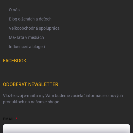
O nás
Blog o ženách a deťoch
Veľkoobchodná spolupráca
Ma-Tata v médiách
Influenceri a blogeri
FACEBOOK
ODOBERAŤ NEWSLETTER
Vložte svoj e-mail a my Vám budeme zasielať informácie o nových
produktoch na našom e-shope.
EMAIL