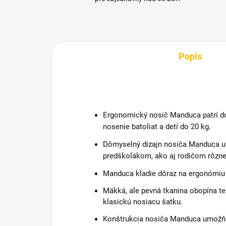
Popis
Ergonomický nosič Manduca patrí do
nosenie batoliat a detí do 20 kg.
Dômyselný dizajn nosiča Manduca 
predškolákom, ako aj rodičom rôznej
Manduca kladie dôraz na ergonómiu 
Mäkká, ale pevná tkanina obopína t
klasickú nosiacu šatku.
Konštrukcia nosiča Manduca umožňu