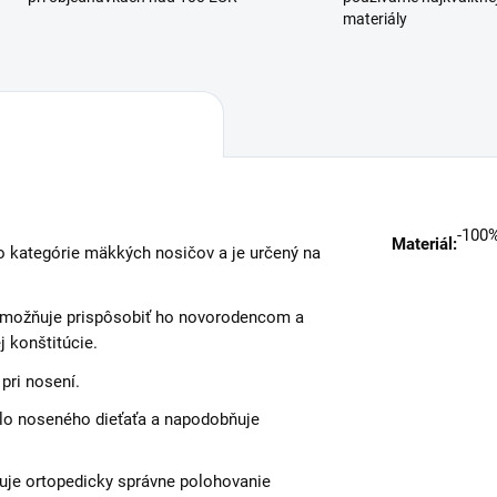
materiály
-100%
Materiál:
 kategórie mäkkých nosičov a je určený na
umožňuje prispôsobiť ho novorodencom a
 konštitúcie.
pri nosení.
elo noseného dieťaťa a napodobňuje
je ortopedicky správne polohovanie