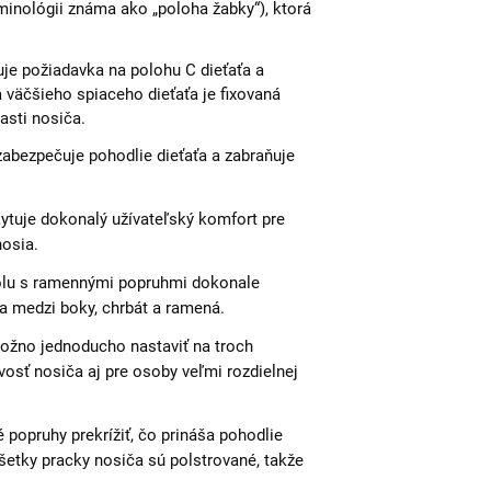
minológii známa ako „poloha žabky“), ktorá
je požiadavka na polohu C dieťaťa a
a väčšieho spiaceho dieťaťa je fixovaná
asti nosiča.
abezpečuje pohodlie dieťaťa a zabraňuje
tuje dokonalý užívateľský komfort pre
nosia.
polu s ramennými popruhmi dokonale
a medzi boky, chrbát a ramená.
ožno jednoducho nastaviť na troch
vosť nosiča aj pre osoby veľmi rozdielnej
 popruhy prekrížiť, čo prináša pohodlie
tky pracky nosiča sú polstrované, takže