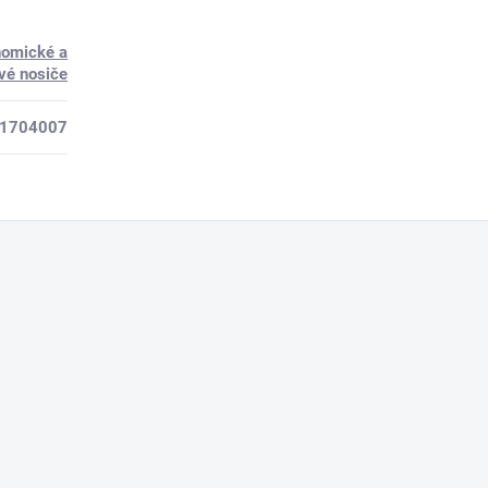
nomické a
vé nosiče
1704007
e.