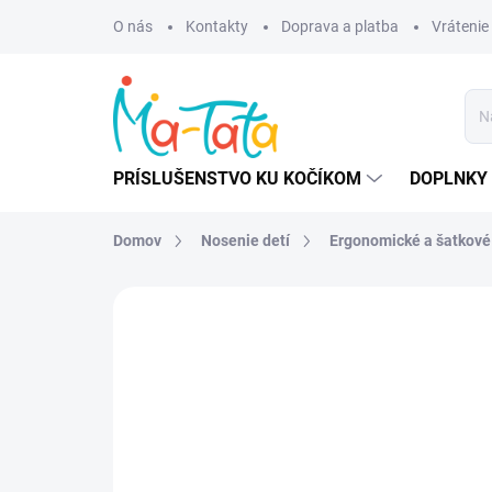
Prejsť
O nás
Kontakty
Doprava a platba
Vrátenie
na
obsah
PRÍSLUŠENSTVO KU KOČÍKOM
DOPLNKY 
Domov
Nosenie detí
Ergonomické a šatkové
ZNAČKA:
MANDUCA