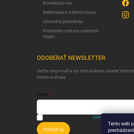
Kontaktujte nás
Reklamácie a vrátenie tovaru
Obchodné podmienky
Podmienky ochrany osobných
údajov
ODOBERAŤ NEWSLETTER
Vložte svoj e-mail a my Vám budeme zasielať inform
našom e-shope.
EMAIL
Vložením e-mailu súhlasíte s
podmienkami ochrany o
Tento web p
Prihlásiť sa
prechádzaní