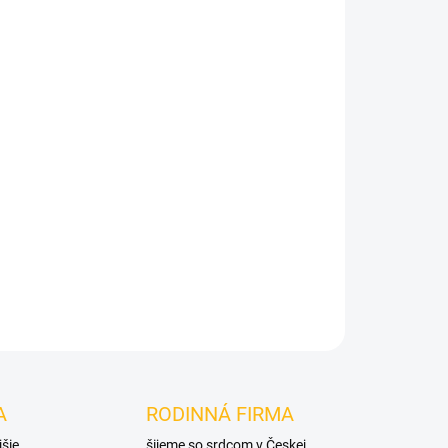
Pridať do košíka
A
RODINNÁ FIRMA
jšie
šijeme so srdcom v Českej