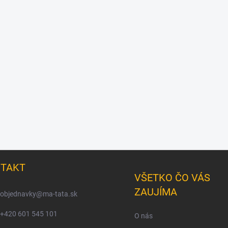
TAKT
VŠETKO ČO VÁS
ZAUJÍMA
objednavky
@
ma-tata.sk
+420 601 545 101
O nás