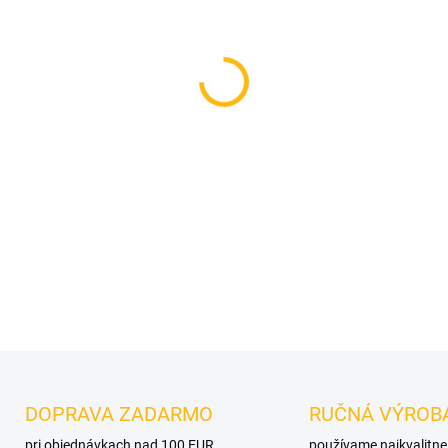
MOŽNOSTI DORUČENIA
−
+
DETAILNÉ INFORMÁCIE
OPÝTAŤ SA
DOPRAVA ZADARMO
RUČNÁ VÝROB
pri objednávkach nad 100 EUR
používame najkvalitne