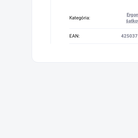
Ergo
Kategória
:
šatko
EAN
:
425037
Buďte prvý, kto napíše príspevok k tejto položk
Pridať komentár