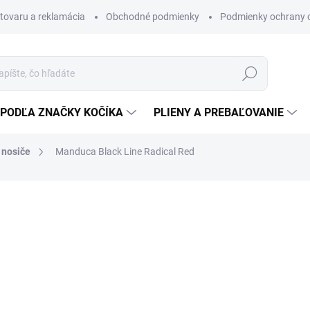
 tovaru a reklamácia
Obchodné podmienky
Podmienky ochrany 
Hľadať
PODĽA ZNAČKY KOČÍKA
PLIENY A PREBAĽOVANIE
 nosiče
Manduca Black Line Radical Red
ergonomické nosidlo pre deti 
110 €
71 €
57,72 € bez DPH
Jednotková
SKLADOM
(2 KS)
cena: