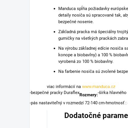
Manduca spĺňa požiadavky európskej
detaily nosiča sú spracované tak, ab
bezpečné nosenie.
Základná pracka má špeciálny troji
gumičky na všetkých prackách zabr
Na výrobu základnej edície nosiča 
konope a biobavlny) a 100 % biobavln
vyrobená zo 100 % biobavlny.
Na farbenie nosiča sú zvolené bezpe
viac informácií na
www.manduca.cz
-bezpečné pracky Duraflex
-šírka hlavného
Rozmery:
-pás nastaviteľný v rozmedzí 72-140 cm
-hmotnosť :
Dodatočné parame