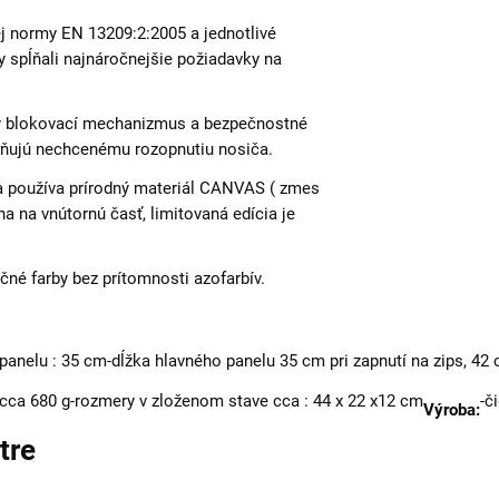
 normy EN 13209:2:2005 a jednotlivé
y spĺňali najnáročnejšie požiadavky na
tý blokovací mechanizmus a bezpečnostné
aňujú nechcenému rozopnutiu nosiča.
sa používa prírodný materiál CANVAS ( zmes
a na vnútornú časť, limitovaná edícia je
čné farby bez prítomnosti azofarbív.
 panelu : 35 cm
-dĺžka hlavného panelu 35 cm pri zapnutí na zips, 42
 cca 680 g
-rozmery v zloženom stave cca : 44 x 22 x12 cm
-č
Výroba:
tre