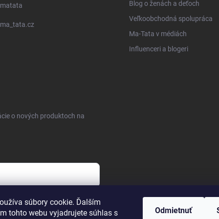
Blog o ženách a deťoch
matata
Veľkoobchodná spolupráca
ma_tata.cz
Ma-Tata v médiách
Influenceri a blogeri
ácie o nových produktoch na
sobných údajov
oužíva súbory cookie. Ďalším
Odmietnuť
m tohto webu vyjadrujete súhlas s