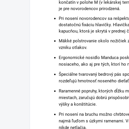
končatín v polohe M (v lekárskej ter
je pre novorodencov prirodzená.
Pri nosení novorodencov sa rešpektu
dostatočnú fixáciu hlavičky. Hlavičk
kapucňou, ktorá je skrytá v prednej č
Mäkké polstrovanie okolo nožičiek z
vzniku otlakov.
Ergonomické nosidlo Manduca posky
nosiaceho, ako aj pre tých, ktorí ho 
Špeciálne tvarovaný bedrový pás s
rozdeľujú hmotnosť noseného dieťať
Ra
ramenné popruhy, ktorých dĺžku m
miestach, zaručujú dobrú prispôsobi
výšky a konštitúcie.
Pri nosení na bruchu možno chrbtové
najmä ľuďom s úzkymi ramenami. Vše
nikde netlačia.