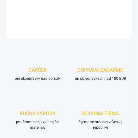
−
+
Pridať do košíka
DETAILNÉ INFORMÁCIE
OPÝTAŤ SA
DARČEK
DOPRAVA ZADARMO
pre objednávky nad 60 EUR
pri objednávkach nad 100 EUR
RUČNÁ VÝROBA
RODINNÁ FIRMA
používame najkvalitnejšie
šijeme so srdcom v Českej
materiály
republike