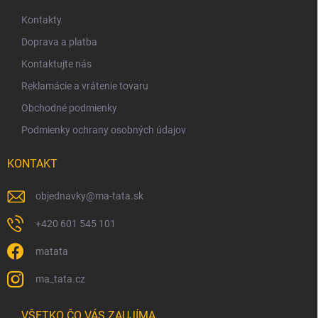
p
ä
Kontakty
t
Doprava a platba
i
Kontaktujte nás
e
Reklamácie a vrátenie tovaru
Obchodné podmienky
Podmienky ochrany osobných údajov
KONTAKT
objednavky
@
ma-tata.sk
+420 601 545 101
matata
ma_tata.cz
VŠETKO ČO VÁS ZAUJÍMA