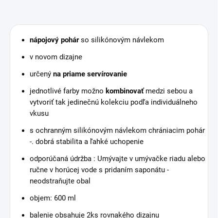
nápojový pohár
so silikónovým návlekom
v novom dizajne
určený
na priame servírovanie
jednotlivé farby možno
kombinovať
medzi sebou a
vytvoriť tak jedinečnú kolekciu podľa individuálneho
vkusu
s ochranným silikónovým návlekom chrániacim pohár
-. dobrá stabilita a ľahké uchopenie
odporúčaná údržba : Umývajte v umývačke riadu alebo
ručne v horúcej vode s pridaním saponátu -
neodstraňujte obal
objem: 600 ml
balenie obsahuje 2ks rovnakého dizajnu