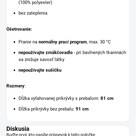
(100% polyester)
bez zateplenia
Ošetrovanie:
Pranie na
normálny prací program
, max. 30 °C
nepoužívajte zmäkčovadlo
- pri bavlnených tkaninách
sa znižuje savosť látky
nepoužívajte sušičku
Rozmery
:
Dĺžka vyťahovanej prikrývky s prebalom:
81 cm
Dĺžka prikrývky bez prebalu:
91 cm
Diskusia
Buďte prvý, kto napíše príspevok k tejto položke.