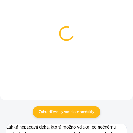
NA OBJEDNÁVKU
SKLADOM
(>5 KS)
Organizér na kočík
Kožené rukoväte kočíka
veľkosť. M - Na
- čierne
vyžiadanie
18 €
52 €
Do košíka
Do košíka
Zobraziť všetky súvisiace produkty
Lahká nepadavá deka, ktorú možno vďaka jedinečnému