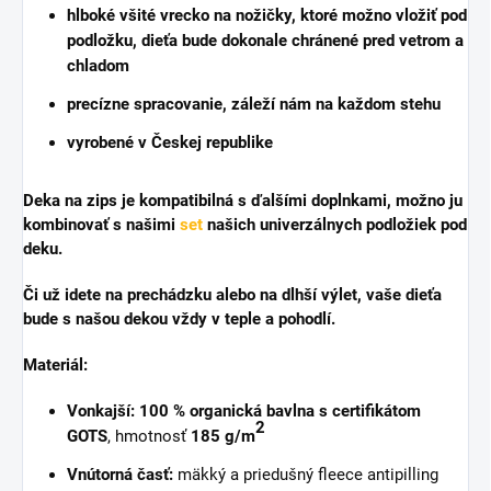
hlboké všité vrecko na nožičky
, ktoré možno vložiť pod
podložku, dieťa bude dokonale chránené pred vetrom a
chladom
precízne spracovanie, záleží nám na každom stehu
vyrobené v Českej republike
Deka na zips je
kompatibilná s ďalšími doplnkami
, možno ju
kombinovať s našimi
set
našich univerzálnych podložiek pod
deku.
Či už idete na prechádzku alebo na dlhší výlet, vaše dieťa
bude s našou dekou vždy v teple a pohodlí.
Materiál:
Vonkajší:
100 % organická bavlna s certifikátom
2
GOTS
, hmotnosť
185 g/m
Vnútorná časť:
mäkký a priedušný fleece antipilling