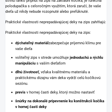
strihu ľahko pripnúť na zips na základni kočíka, je funkčná
polodupačka s celoročným využitím, ktorá zaručí, že vaše
dieťa už nikdy nebude rozopnuté alebo prefúknuté.
Praktické vlastnosti neprepadávajúcej deky na zips zahŕňajú:
Praktické vlastnosti neprepadávajúcej deky na zips:
dýchateľný materiál
zabezpečuje príjemnú klímu pre
vaše dieťa
voliteľný zips v strede umožňuje
jednoduchú a rýchlu
manipuláciu
s vaším dieťaťom
dlhú životnosť,
vďaka kvalitnému materiálu a
praktickému dizajnu vám deka vydrží celú kočíkovú
sezónu.
previs
v hornej časti deky, ktorý možno nastaviť
šnúrky na
dokonalé pripevnenie
ku konštrukcii kočíka
v hornej časti deky