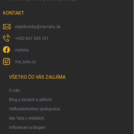
KONTAKT
objednavky
@
ma-tata.sk
+420 601 545 101
matata
ma_tata.cz
VŠETKO ČO VÁS ZAUJÍMA
O nás
Blog o ženách a deťoch
Veľkoobchodná spolupráca
Ma-Tata v médiách
Influenceri a blogeri