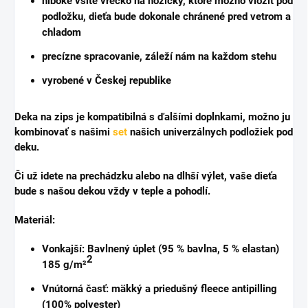
hlboké všité vrecko na nožičky
, ktoré možno vložiť pod
podložku, dieťa bude dokonale chránené pred vetrom a
chladom
precízne spracovanie, záleží nám na každom stehu
vyrobené v Českej republike
Deka na zips je
kompatibilná s ďalšími doplnkami
, možno ju
kombinovať s našimi
set
našich univerzálnych podložiek pod
deku.
Či už idete na prechádzku alebo na dlhší výlet, vaše dieťa
bude s našou dekou vždy v teple a pohodlí.
Materiál:
Vonkajší:
Bavlnený úplet (95 % bavlna, 5 % elastan)
2
185 g/m²
Vnútorná časť:
mäkký a priedušný fleece antipilling
(100% polyester)