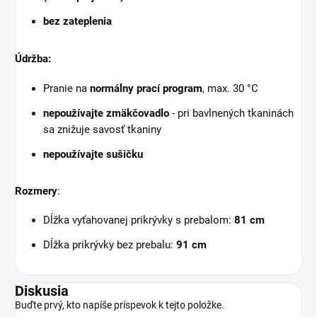
bez zateplenia
Údržba:
Pranie na
normálny prací program
, max. 30 °C
nepoužívajte zmäkčovadlo
- pri bavlnených tkaninách
sa znižuje savosť tkaniny
nepoužívajte sušičku
Rozmery
:
Dĺžka vyťahovanej prikrývky s prebalom:
81 cm
Dĺžka prikrývky bez prebalu:
91 cm
Diskusia
Buďte prvý, kto napíše príspevok k tejto položke.