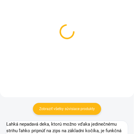
NA OBJEDNÁVKU
SKLADOM
(>5 KS)
Organizér na kočík
Kožené rukoväte kočíka
veľkosť. M - Na
- čierne
vyžiadanie
18 €
52 €
Do košíka
Do košíka
Zobraziť všetky súvisiace produkty
Lahká nepadavá deka, ktorú možno vďaka jedinečnému
strihu ľahko pripnúť na zips na základni kočíka, je funkčná