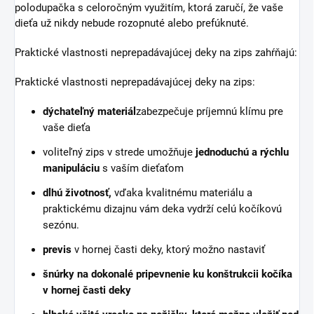
polodupačka s celoročným využitím, ktorá zaručí, že vaše
dieťa už nikdy nebude rozopnuté alebo prefúknuté.
Praktické vlastnosti neprepadávajúcej deky na zips zahŕňajú:
Praktické vlastnosti neprepadávajúcej deky na zips:
dýchateľný materiál
zabezpečuje príjemnú klímu pre
vaše dieťa
voliteľný zips v strede umožňuje
jednoduchú a rýchlu
manipuláciu
s vaším dieťaťom
dlhú životnosť,
vďaka kvalitnému materiálu a
praktickému dizajnu vám deka vydrží celú kočíkovú
sezónu.
previs
v hornej časti deky, ktorý možno nastaviť
šnúrky na
dokonalé pripevnenie
ku konštrukcii kočíka
v hornej časti deky