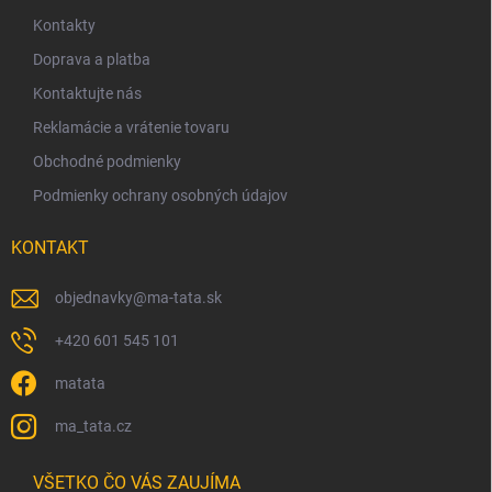
p
ä
Kontakty
t
Doprava a platba
i
Kontaktujte nás
e
Reklamácie a vrátenie tovaru
Obchodné podmienky
Podmienky ochrany osobných údajov
KONTAKT
objednavky
@
ma-tata.sk
+420 601 545 101
matata
ma_tata.cz
VŠETKO ČO VÁS ZAUJÍMA