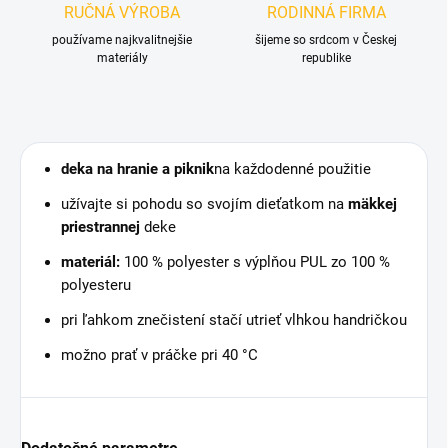
RUČNÁ VÝROBA
RODINNÁ FIRMA
používame najkvalitnejšie
šijeme so srdcom v Českej
materiály
republike
deka na hranie a piknik
na každodenné použitie
užívajte si pohodu so svojím dieťatkom na
mäkkej
priestrannej
deke
materiál:
100 % polyester s výplňou PUL zo 100 %
polyesteru
pri ľahkom znečistení stačí utrieť vlhkou handričkou
možno prať v práčke pri 40 °C