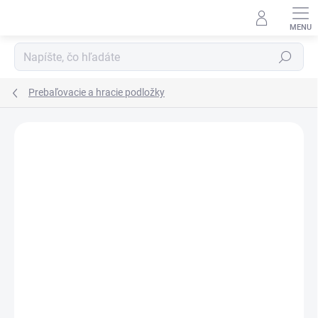
Prejsť
na
obsah
Hľadať
Prebaľovacie a hracie podložky
ZNAČKA:
POP-IN