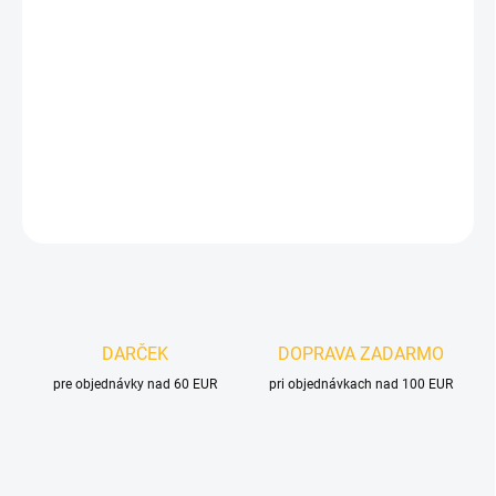
cena:
MOŽNOSTI
DORUČENIA
−
+
Pridať do košíka
DETAILNÉ INFORMÁCIE
OPÝTAŤ SA
DARČEK
DOPRAVA ZADARMO
pre objednávky nad 60 EUR
pri objednávkach nad 100 EUR