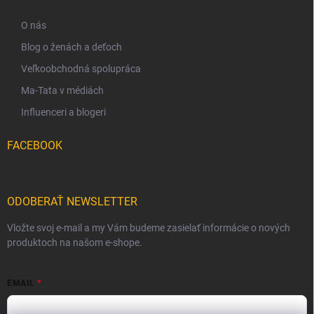
O nás
Blog o ženách a deťoch
Veľkoobchodná spolupráca
Ma-Tata v médiách
Influenceri a blogeri
FACEBOOK
ODOBERAŤ NEWSLETTER
Vložte svoj e-mail a my Vám budeme zasielať informácie o nových
produktoch na našom e-shope.
EMAIL