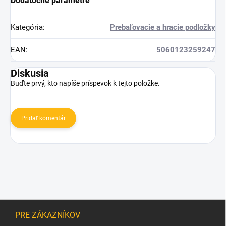
Dodatočné parametre
Kategória
:
Prebaľovacie a hracie podložky
EAN
:
5060123259247
Diskusia
Buďte prvý, kto napíše príspevok k tejto položke.
Pridať komentár
Z
á
PRE ZÁKAZNÍKOV