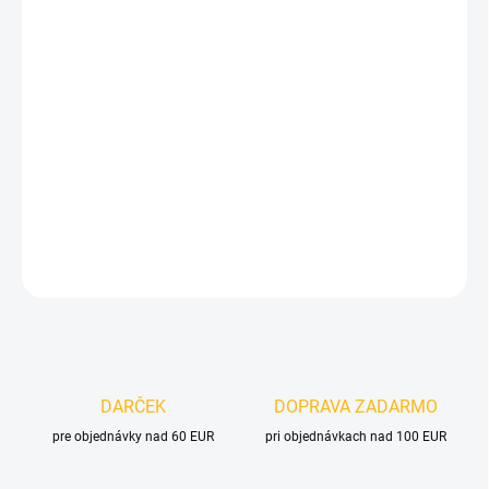
Jednotková
ZVOĽTE VARIANT
cena:
VELIKOST
MOŽNOSTI DORUČENIA
−
+
Pridať do košíka
DETAILNÉ INFORMÁCIE
OPÝTAŤ SA
DARČEK
DOPRAVA ZADARMO
pre objednávky nad 60 EUR
pri objednávkach nad 100 EUR