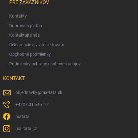
á
PRE ZÁKAZNÍKOV
p
ä
Kontakty
t
Doprava a platba
i
Kontaktujte nás
e
Reklamácie a vrátenie tovaru
Obchodné podmienky
Podmienky ochrany osobných údajov
KONTAKT
objednavky
@
ma-tata.sk
+420 601 545 101
matata
ma_tata.cz