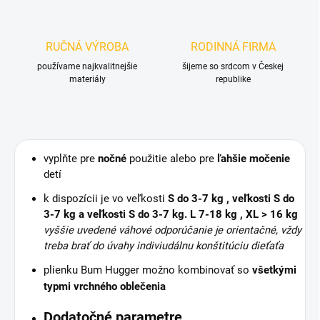
RUČNÁ VÝROBA
RODINNÁ FIRMA
používame najkvalitnejšie
šijeme so srdcom v Českej
materiály
republike
vyplňte pre
nočné
použitie alebo pre
ľahšie močenie
detí
k dispozícii je vo veľkosti
S do 3-7 kg , veľkosti
S do
3-7 kg
a veľkosti
S do 3-7 kg
. L 7-18 kg , XL > 16 kg
vyššie uvedené váhové odporúčanie je orientačné, vždy
treba brať do úvahy indiviudálnu konštitúciu dieťaťa
plienku Bum Hugger možno kombinovať so
všetkými
typmi vrchného oblečenia
Dodatočné parametre