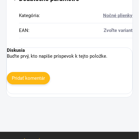
Kategória
:
Nočné plienky
EAN
:
Zvoľte variant
Diskusia
Buďte prvý, kto napíše príspevok k tejto položke.
Pridať komentár
Z