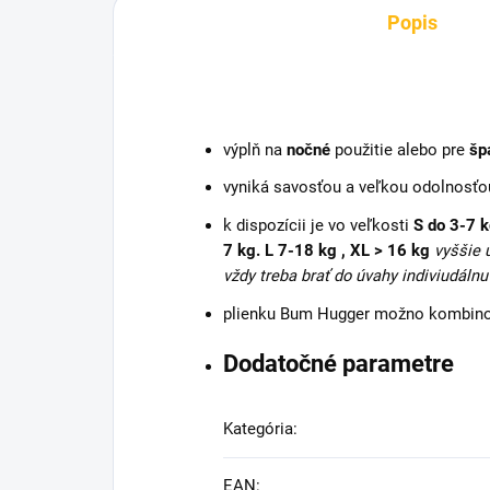
Popis
výplň na
nočné
použitie alebo pre
šp
vyniká savosťou a veľkou odolnosťo
k dispozícii je vo veľkosti
S do 3-7 k
7 kg
. L 7-18 kg , XL > 16 kg
vyššie 
vždy treba brať do úvahy indiviudálnu
plienku Bum Hugger možno kombin
Dodatočné parametre
Kategória
:
EAN
: