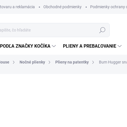
 tovaru a reklamácia
Obchodné podmienky
Podmienky ochrany 
Hľadať
PODĽA ZNAČKY KOČÍKA
PLIENY A PREBAĽOVANIE
 House
Nočné plienky
Plieny na patentky
Bum Hugger snap
extravagantná nohavičková 
17 €
13,82 € bez DPH
Jednotková
ZVOĽTE VARIANT
cena: