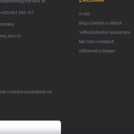
objednavky
@
ma-tata.sk
+420 601 545 101
O nás
Blog o ženách a deťoch
matata
Veľkoobchodná spolupráca
ma_tata.cz
Ma-Tata v médiách
Influenceri a blogeri
ácie o nových produktoch na