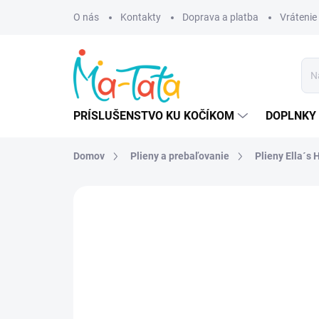
Prejsť
O nás
Kontakty
Doprava a platba
Vrátenie
na
obsah
PRÍSLUŠENSTVO KU KOČÍKOM
DOPLNKY 
Domov
Plieny a prebaľovanie
Plieny Ella´s
ZNAČKA:
ELLA´S HOUSE