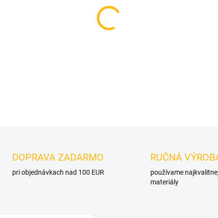
VELIKOST
MOŽNOSTI DORUČENIA
−
+
DETAILNÉ INFORMÁCIE
OPÝTAŤ SA
DOPRAVA ZADARMO
RUČNÁ VÝROB
pri objednávkach nad 100 EUR
používame najkvalitne
materiály