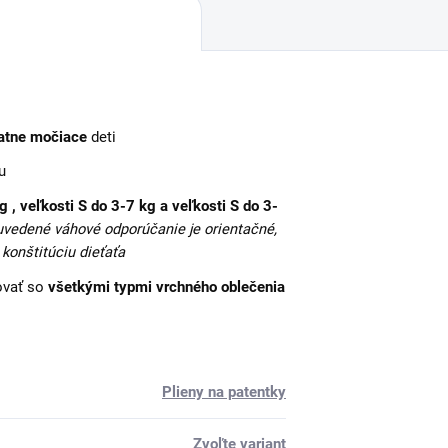
atne močiace
deti
u
Buďte 
g , veľkosti
S do 3-7 kg
a veľkosti
S do 3-
uvedené váhové odporúčanie je orientačné,
 konštitúciu dieťaťa
Pri
ovať so
všetkými typmi vrchného oblečenia
Plieny na patentky
Zvoľte variant