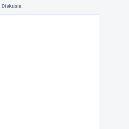
Diskusia
prvý, kto napíše príspevok k tejto položke.
dať komentár