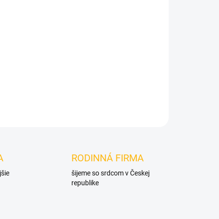
Pridať do košíka
A
RODINNÁ FIRMA
jšie
šijeme so srdcom v Českej
republike