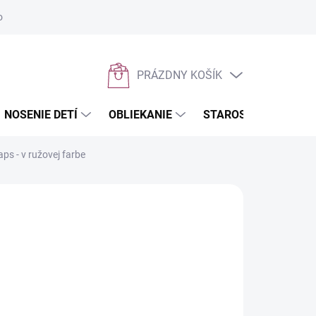
osobných údajov
Napíšte nám
PRÁZDNY KOŠÍK
NÁKUPNÝ
KOŠÍK
NOSENIE DETÍ
OBLIEKANIE
STAROSTLIVOSŤ O D
s - v ružovej farbe
plienka,
český výrobok