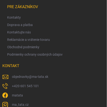
Z
á
PRE ZÁKAZNÍKOV
p
ä
Kontakty
t
Doprava a platba
i
Kontaktujte nás
e
Reklamácie a vrátenie tovaru
Obchodné podmienky
Podmienky ochrany osobných údajov
KONTAKT
objednavky
@
ma-tata.sk
+420 601 545 101
matata
ma_tata.cz