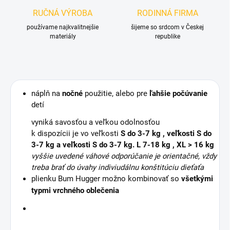
RUČNÁ VÝROBA
RODINNÁ FIRMA
používame najkvalitnejšie
šijeme so srdcom v Českej
materiály
republike
náplň na
nočné
použitie, alebo pre
ľahšie počúvanie
detí
vyniká savosťou a veľkou odolnosťou
k dispozícii je vo veľkosti
S do 3-7 kg , veľkosti
S do
3-7 kg
a veľkosti
S do 3-7 kg
. L 7-18 kg , XL > 16 kg
vyššie uvedené váhové odporúčanie je orientačné, vždy
treba brať do úvahy indiviudálnu konštitúciu dieťaťa
plienku Bum Hugger možno kombinovať so
všetkými
typmi vrchného oblečenia