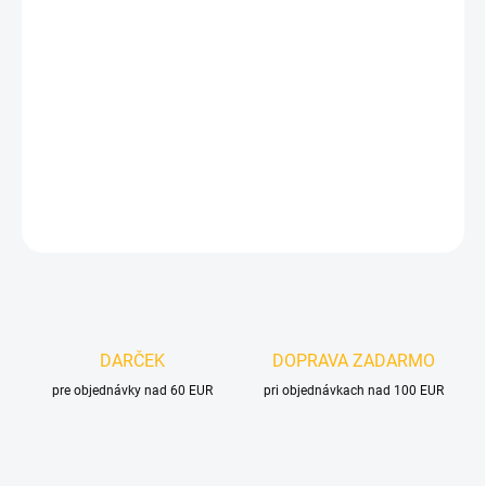
VELIKOST
MOŽNOSTI DORUČENIA
−
+
Pridať do košíka
DETAILNÉ INFORMÁCIE
OPÝTAŤ SA
DARČEK
DOPRAVA ZADARMO
pre objednávky nad 60 EUR
pri objednávkach nad 100 EUR