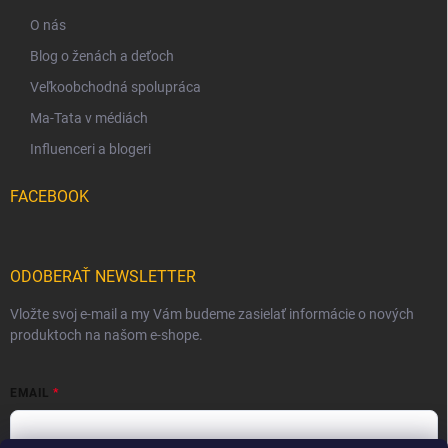
O nás
Blog o ženách a deťoch
Veľkoobchodná spolupráca
Ma-Tata v médiách
Influenceri a blogeri
FACEBOOK
ODOBERAŤ NEWSLETTER
Vložte svoj e-mail a my Vám budeme zasielať informácie o nových
produktoch na našom e-shope.
EMAIL