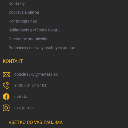
ä
Kontakty
t
Doprava a platba
i
Kontaktujte nás
e
Reklamácie a vrátenie tovaru
Obchodné podmienky
Podmienky ochrany osobných údajov
KONTAKT
objednavky
@
ma-tata.sk
+420 601 545 101
matata
ma_tata.cz
VŠETKO ČO VÁS ZAUJÍMA