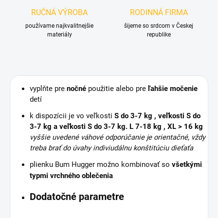
RUČNÁ VÝROBA
RODINNÁ FIRMA
používame najkvalitnejšie
šijeme so srdcom v Českej
materiály
republike
vyplňte pre
nočné
použitie alebo pre
ľahšie močenie
detí
k dispozícii je vo veľkosti
S do 3-7 kg , veľkosti
S do
3-7 kg
a veľkosti
S do 3-7 kg
. L 7-18 kg , XL > 16 kg
vyššie uvedené váhové odporúčanie je orientačné, vždy
treba brať do úvahy indiviudálnu konštitúciu dieťaťa
plienku Bum Hugger možno kombinovať so
všetkými
typmi vrchného oblečenia
Dodatočné parametre