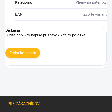
Kategória
:
Plieny na patentky
EAN
:
Zvoľte variant
Diskusia
Buďte prvý, kto napíše príspevok k tejto položke.
Pridať komentár
Z
á
PRE ZÁKAZNÍKOV
p