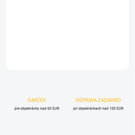
VELIKOST
MOŽNOSTI DORUČENIA
−
+
Pridať do košíka
DETAILNÉ INFORMÁCIE
OPÝTAŤ SA
DARČEK
DOPRAVA ZADARMO
pre objednávky nad 60 EUR
pri objednávkach nad 100 EUR