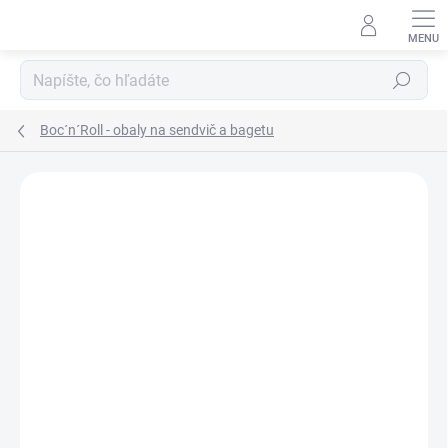
Prejsť
na
obsah
Hľadať
Boc´n´Roll - obaly na sendvič a bagetu
ZNAČKA:
ROLL´EAT
AKCIA