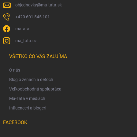
objednavky
@
ma-tata.sk
+420 601 545 101
matata
ma_tata.cz
VŠETKO ČO VÁS ZAUJÍMA
O nás
Blog o ženách a deťoch
Veľkoobchodná spolupráca
Ma-Tata v médiách
Influenceri a blogeri
FACEBOOK