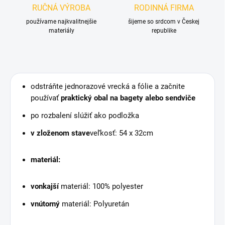
RUČNÁ VÝROBA
RODINNÁ FIRMA
používame najkvalitnejšie
šijeme so srdcom v Českej
materiály
republike
odstráňte jednorazové vrecká a fólie a začnite
používať
praktický obal na bagety alebo sendviče
po rozbalení slúžiť ako podložka
v zloženom stave
veľkosť: 54 x 32cm
materiál:
vonkajší
materiál: 100% polyester
vnútorný
materiál: Polyuretán