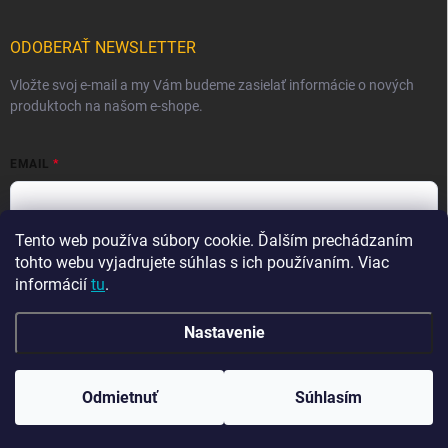
ODOBERAŤ NEWSLETTER
Vložte svoj e-mail a my Vám budeme zasielať informácie o nových
produktoch na našom e-shope.
EMAIL
Tento web používa súbory cookie. Ďalším prechádzaním
Vložením e-mailu súhlasíte s
podmienkami ochrany osobných
údajov
tohto webu vyjadrujete súhlas s ich používaním. Viac
informácií
tu
.
Prihlásiť sa
Nastavenie
Copyright 2026
Ma-tata
. Všetky práva vyhradené.
Odmietnuť
Súhlasím
Vytvoril Shoptet