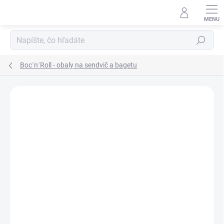
Prejsť
na
obsah
Hľadať
Boc´n´Roll - obaly na sendvič a bagetu
ZNAČKA:
ROLL´EAT
AKCIA