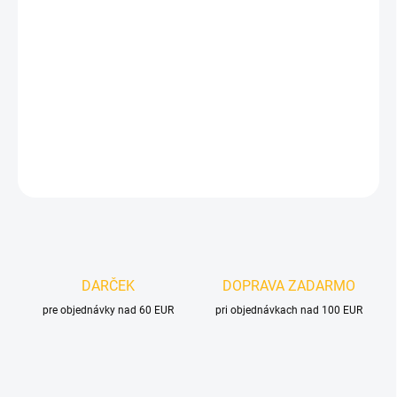
cena:
MOŽNOSTI
DORUČENIA
−
+
Pridať do košíka
DETAILNÉ INFORMÁCIE
OPÝTAŤ SA
DARČEK
DOPRAVA ZADARMO
pre objednávky nad 60 EUR
pri objednávkach nad 100 EUR