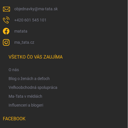
objednavky
@
ma-tata.sk
+420 601 545 101
matata
ma_tata.cz
VŠETKO ČO VÁS ZAUJÍMA
O nás
Blog o ženách a deťoch
Veľkoobchodná spolupráca
Ma-Tata v médiách
Influenceri a blogeri
FACEBOOK