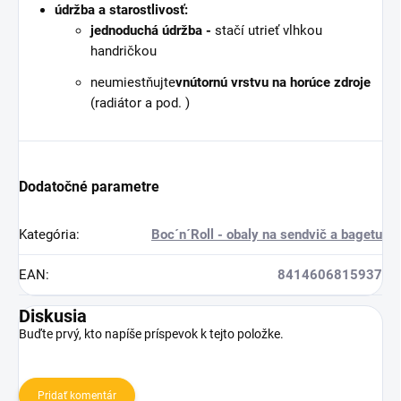
údržba a starostlivosť:
jednoduchá údržba -
stačí utrieť vlhkou
handričkou
neumiestňujte
vnútornú vrstvu na horúce zdroje
(radiátor a pod. )
Dodatočné parametre
Kategória
:
Boc´n´Roll - obaly na sendvič a bagetu
EAN
:
8414606815937
Diskusia
Buďte prvý, kto napíše príspevok k tejto položke.
Pridať komentár