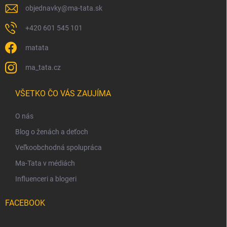
objednavky
@
ma-tata.sk
+420 601 545 101
matata
ma_tata.cz
VŠETKO ČO VÁS ZAUJÍMA
O nás
Blog o ženách a deťoch
Veľkoobchodná spolupráca
Ma-Tata v médiách
Influenceri a blogeri
FACEBOOK