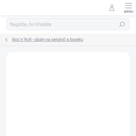
Prejsť
na
obsah
Hľadať
Boc´n´Roll - obaly na sendvič a bagetu
ZNAČKA:
ROLL´EAT
AKCIA