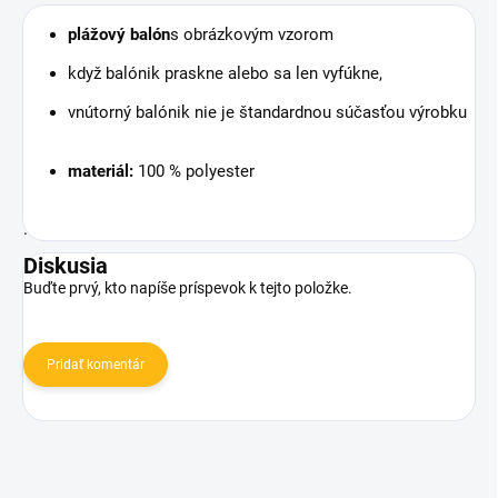
plážový balón
s obrázkovým vzorom
když balónik praskne alebo sa len vyfúkne,
vnútorný balónik nie je štandardnou súčasťou výrobku
materiál:
100 % polyester
.
Diskusia
Buďte prvý, kto napíše príspevok k tejto položke.
Pridať komentár