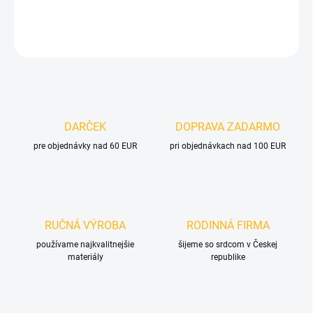
DETAILNÉ INFORMÁCIE
OPÝTAŤ SA
DARČEK
DOPRAVA ZADARMO
pre objednávky nad 60 EUR
pri objednávkach nad 100 EUR
RUČNÁ VÝROBA
RODINNÁ FIRMA
používame najkvalitnejšie
šijeme so srdcom v Českej
materiály
republike