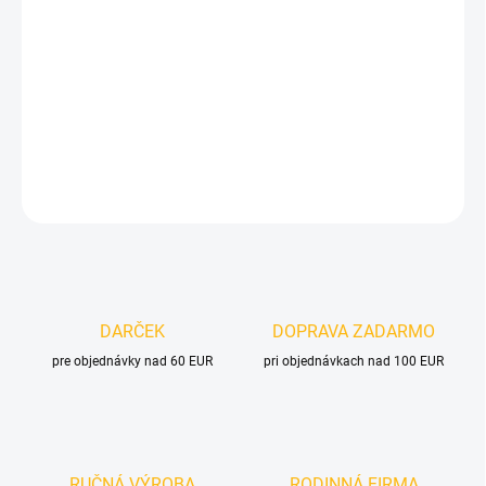
MOŽNOSTI DORUČENIA
−
+
Pridať do košíka
DETAILNÉ INFORMÁCIE
OPÝTAŤ SA
DARČEK
DOPRAVA ZADARMO
pre objednávky nad 60 EUR
pri objednávkach nad 100 EUR
RUČNÁ VÝROBA
RODINNÁ FIRMA