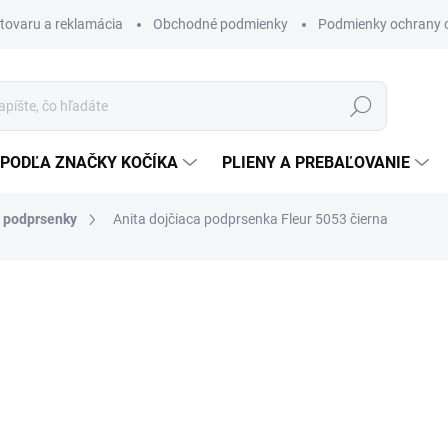
 tovaru a reklamácia
Obchodné podmienky
Podmienky ochrany 
Hľadať
PODĽA ZNAČKY KOČÍKA
PLIENY A PREBAĽOVANIE
e podprsenky
Anita dojčiaca podprsenka Fleur 5053 čierna
Podprsenka na dojčenie s l
50 €
38 €
30,89 € bez DPH
Jednotková
ZVOĽTE VARIANT
cena: