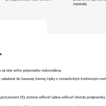
materiály
a
 na tele veľmi príjemného mikrovlákna
ane zabalené do luxusnej čiernej čipky s romantickým kvetinovým mo
o pod prsiami
(1)
, zistená veľkosť udáva veľkosť obvodu podprsenky