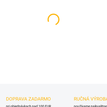
VELIKOST KOŠÍČKU
VELIKOST OBVODU
MOŽNOSTI DORUČENIA
−
+
DETAILNÉ INFORMÁCIE
OPÝTAŤ SA
DOPRAVA ZADARMO
RUČNÁ VÝROB
pri objednávkach nad 100 EUR
používame najkvalitne