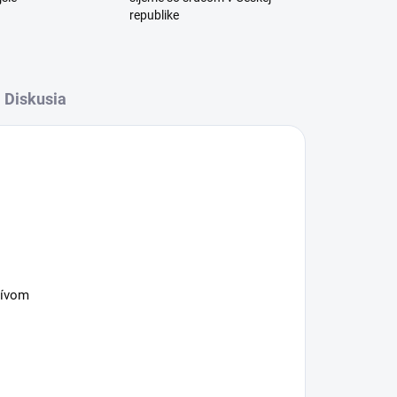
republike
Diskusia
tívom