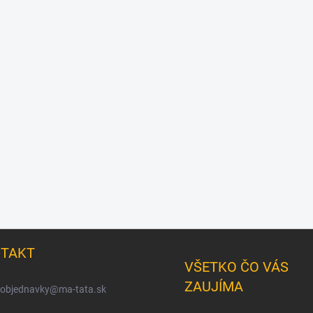
TAKT
VŠETKO ČO VÁS
ZAUJÍMA
objednavky
@
ma-tata.sk