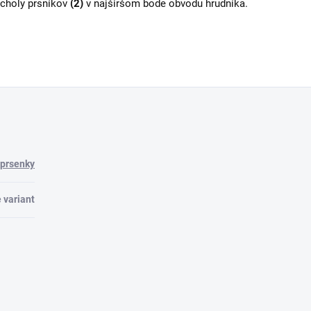
vrcholy prsníkov
(2)
v najširšom bode obvodu hrudníka.
dprsenky
 variant