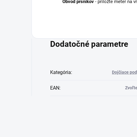
Obvod prsníkov
- priložte meter na 
Dodatočné parametre
Kategória
:
Dojčiace po
EAN
:
Zvoľte
Buďte prvý, kto napíše príspevok k tejto položke.
Pridať komentár