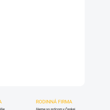
Pridať do košíka
A
RODINNÁ FIRMA
jšie
šijeme so srdcom v Českej