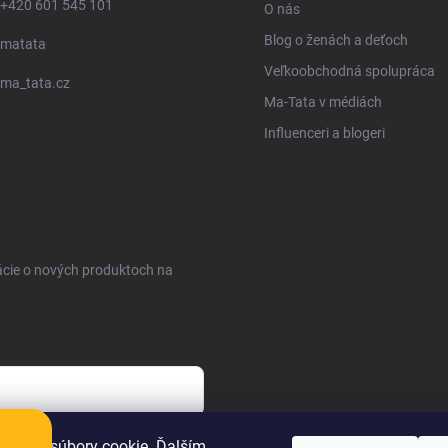
+420 601 545 101
O nás
Blog o ženách a deťoch
matata
Veľkoobchodná spolupráca
ma_tata.cz
Ma-Tata v médiách
Influenceri a blogeri
ácie o nových produktoch na
sobných údajov
oužíva súbory cookie. Ďalším