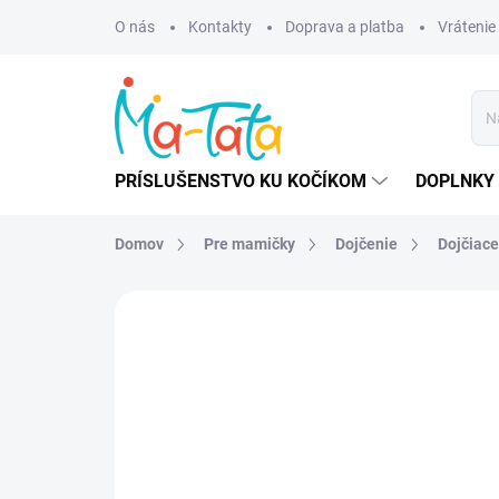
Prejsť
O nás
Kontakty
Doprava a platba
Vrátenie
na
obsah
PRÍSLUŠENSTVO KU KOČÍKOM
DOPLNKY 
Domov
Pre mamičky
Dojčenie
Dojčiac
ZNAČKA:
ANITA